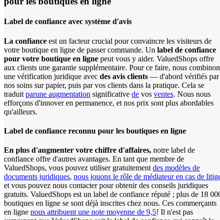
pour les boutiques en ligne
Label de confiance avec système d'avis
La confiance
est un facteur crucial pour convaincre les visiteurs de
votre boutique en ligne de passer commande. Un
label de confiance
pour votre boutique en ligne
peut vous y aider. ValuedShops offre
aux clients une garantie supplémentaire. Pour ce faire, nous combinon
une vérification juridique avec
des avis clients
— d'abord vérifiés par
nos soins sur papier, puis par vos clients dans la pratique. Cela se
traduit
par
une augmentation
significative
de
vos
ventes
. Nous nous
efforçons d'innover en permanence, et nos prix sont plus abordables
qu'ailleurs.
Label de confiance reconnu pour les boutiques en ligne
En plus d'augmenter votre chiffre d'affaires,
notre label de
confiance offre d'autres avantages. En tant que membre de
ValuedShops, vous pouvez utiliser gratuitement
des modèles de
documents juridiques
,
nous jouons le rôle de médiateur en cas de litig
et vous pouvez nous contacter pour obtenir des conseils juridiques
gratuits. ValuedShops est un label de confiance réputé ; plus de 18 00
boutiques en ligne se sont déjà inscrites chez nous. Ces commerçants
en ligne
nous attribuent une note moyenne de 9,5
! Il n'est pas