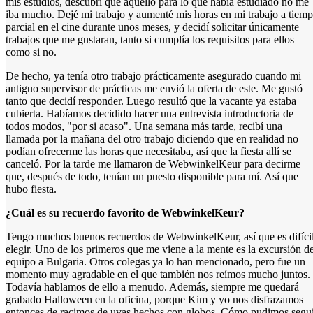
mis estudios, descubrí que aquello para lo que había estudiado no me
iba mucho. Dejé mi trabajo y aumenté mis horas en mi trabajo a tiem
parcial en el cine durante unos meses, y decidí solicitar únicamente
trabajos que me gustaran, tanto si cumplía los requisitos para ellos
como si no.
De hecho, ya tenía otro trabajo prácticamente asegurado cuando mi
antiguo supervisor de prácticas me envió la oferta de este. Me gustó
tanto que decidí responder. Luego resultó que la vacante ya estaba
cubierta. Habíamos decidido hacer una entrevista introductoria de
todos modos, "por si acaso". Una semana más tarde, recibí una
llamada por la mañana del otro trabajo diciendo que en realidad no
podían ofrecerme las horas que necesitaba, así que la fiesta allí se
canceló. Por la tarde me llamaron de WebwinkelKeur para decirme
que, después de todo, tenían un puesto disponible para mí. Así que
hubo fiesta.
¿Cuál es su recuerdo favorito de WebwinkelKeur?
Tengo muchos buenos recuerdos de WebwinkelKeur, así que es difíci
elegir. Uno de los primeros que me viene a la mente es la excursión de
equipo a Bulgaria. Otros colegas ya lo han mencionado, pero fue un
momento muy agradable en el que también nos reímos mucho juntos.
Todavía hablamos de ello a menudo. Además, siempre me quedará
grabado Halloween en la oficina, porque Kim y yo nos disfrazamos
entonces de racimos de uvas hechos con globos. Cómo pudimos segu