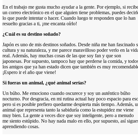
En el trabajo me gusta mucho ayudar a la gente. Por ejemplo, si recib
un correo electrónico en el que alguien tiene problemas, puedes decirl
lo que puede intentar o hacer. Cuando luego te responden que lo han
resuelto gracias a ti, ¡me encanta oírlo!
¿Cuál es su destino soñado?
Japón es uno de mis destinos soñados. Desde niña me han fascinado 
cultura y su naturaleza, y me parece maravilloso poder verlo en la vid
real. Además, hay muchas cosas de las que soy fan y que son
japonesas. Por supuesto, tampoco hay que perderse la comida, y todo
los amigos que ya han estado dicen que también es muy recomendabl
¡Espero ir el año que viene!
Si fueras un animal, ¿qué animal serías?
Un búho. Me emociono cuando oscurece y soy un auténtico búho
nocturno. Por desgracia, en mi rutina actual hay poco espacio para eso
pero si es posible prefiero quedarme despierta más tiempo. Además, u
animal que representa tanto la sabiduría como la estupidez me viene
muy bien. La gente a veces dice que soy inteligente, pero a menudo
me siento estúpido. No hay nada malo en ello, por supuesto, así sigue
aprendiendo cosas.