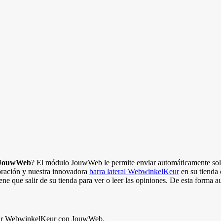
JouwWeb
? El módulo JouwWeb le permite enviar automáticamente solic
oración y nuestra innovadora
barra lateral WebwinkelKeur
en su tienda
iene que salir de su tienda para ver o leer las opiniones. De esta forma 
tegrar WebwinkelKeur con JouwWeb.