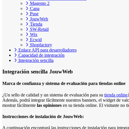
Magento 2
Capa
Puse
JouwWeb
Tienda
SW-Retail
Wix
Ecwid
Shopfactory
Enlace API para desarrolladores
Capacidad de integración
Integración sencilla
Integración sencilla
JouwWeb
Marca de confianza y sistema de evaluación para tiendas online
¿Un sello de calidad y un sistema de evaluación para su
tienda online
Además, podrá integrar fácilmente nuestros banners, el widget de val
mostrar fácilmente
las opiniones
en su tienda online. El visitante no t
Instrucciones de instalación de JouwWeb:
A continuación encontrará las instrucciones de instalación para in