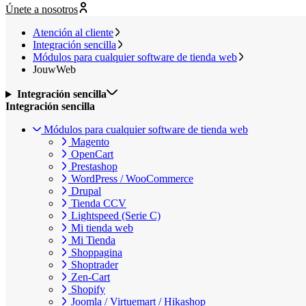
Únete a nosotros
Atención al cliente
Integración sencilla
Módulos para cualquier software de tienda web
JouwWeb
Integración sencilla
Integración sencilla
Módulos para cualquier software de tienda web
Magento
OpenCart
Prestashop
WordPress / WooCommerce
Drupal
Tienda CCV
Lightspeed (Serie C)
Mi tienda web
Mi Tienda
Shoppagina
Shoptrader
Zen-Cart
Shopify
Joomla / Virtuemart / Hikashop