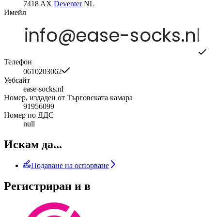
7418 AX
Deventer
NL
Имейл
Телефон
0610203062
Уебсайт
ease-socks.nl
Номер, издаден от Търговската камара
91956099
Номер по ДДС
null
Искам да...
Подаване на оспорване
Регистриран и в