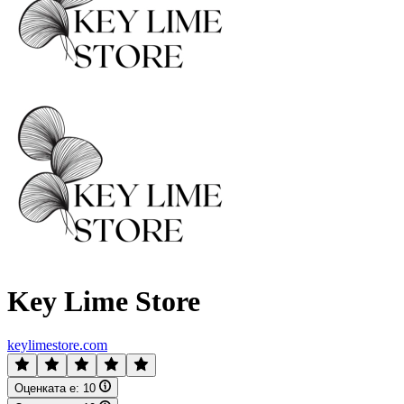
Key Lime Store
keylimestore.com
Оценката е:
10