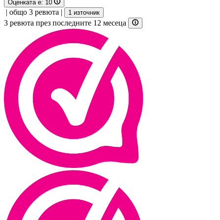
Оценката е:
10
|
общо 3 ревюта
|
1 източник
3 ревюта през последните 12 месеца