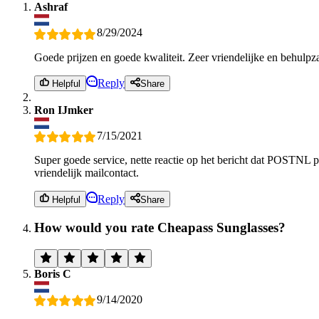
Ashraf
8/29/2024
Goede prijzen en goede kwaliteit. Zeer vriendelijke en behulpz
Reply
Helpful
Share
Ron IJmker
7/15/2021
Super goede service, nette reactie op het bericht dat POSTNL 
vriendelijk mailcontact.
Reply
Helpful
Share
How would you rate Cheapass Sunglasses?
Boris C
9/14/2020