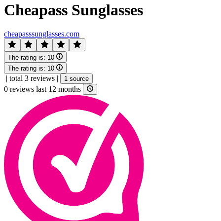
Cheapass Sunglasses
cheapasssunglasses.com
The rating is:
10
The rating is:
10
|
total 3 reviews
|
1 source
0 reviews last 12 months