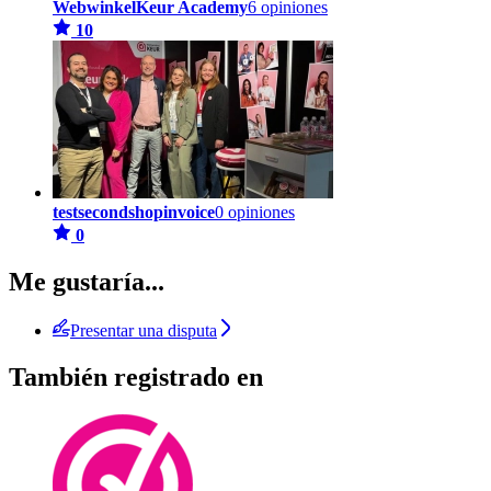
WebwinkelKeur Academy
6 opiniones
10
testsecondshopinvoice
0 opiniones
0
Me gustaría...
Presentar una disputa
También registrado en