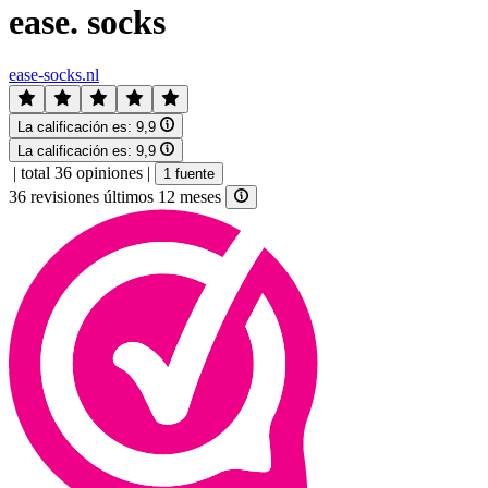
ease. socks
ease-socks.nl
La calificación es:
9,9
La calificación es:
9,9
|
total 36 opiniones
|
1 fuente
36 revisiones últimos 12 meses