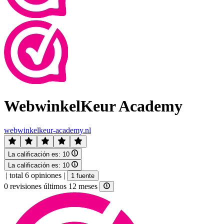
WebwinkelKeur Academy
webwinkelkeur-academy.nl
La calificación es:
10
La calificación es:
10
|
total 6 opiniones
|
1 fuente
0 revisiones últimos 12 meses