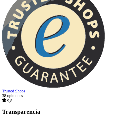
Trusted Shops
38 opiniones
9,8
Transparencia