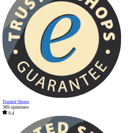
Trusted Shops
389 opiniones
9,4