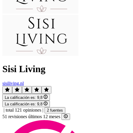
Sisi Living
sisiliving.nl
La calificación es:
9,8
La calificación es:
9,8
|
total 121 opiniones
|
2 fuentes
51 revisiones últimos 12 meses