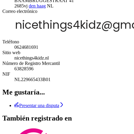
BAAMBRUGGESTRAAT 41
2685vj
den haag
NL
Correo electrónico
Teléfono
0624681691
Sitio web
nicethings4kidz.nl
Número de Registro Mercantil
63828596
NIF
NL229665433B01
Me gustaría...
Presentar una disputa
También registrado en