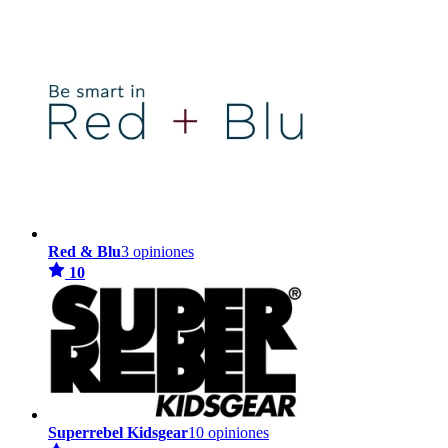
Red & Blu
3 opiniones
10
Superrebel Kidsgear
10 opiniones