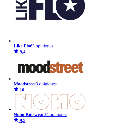
Like Flo
63 opiniones
9,4
Moodstreet
3 opiniones
10
Nono Kidswear
34 opiniones
9,5