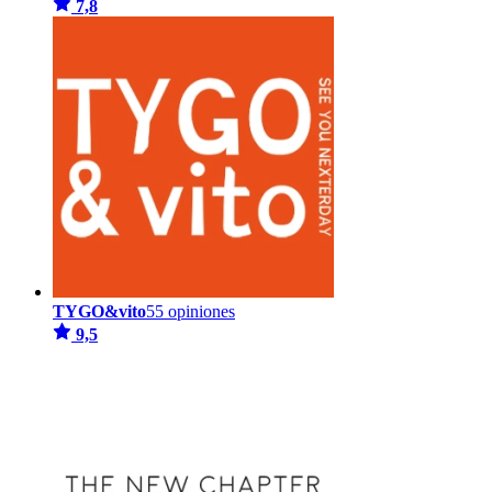
7,8
TYGO&vito
55 opiniones
9,5