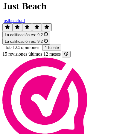
Just Beach
justbeach.nl
La calificación es:
9,2
La calificación es:
9,2
|
total 24 opiniones
|
1 fuente
15 revisiones últimos 12 meses