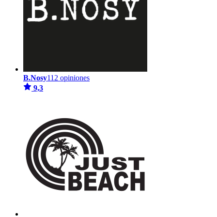
B.Nosy
112 opiniones
9,3