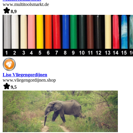
www.multitoolsmarkt.de
8,9
Liso Vliegengordijnen
www.vliegengordijnen.shop
9,5