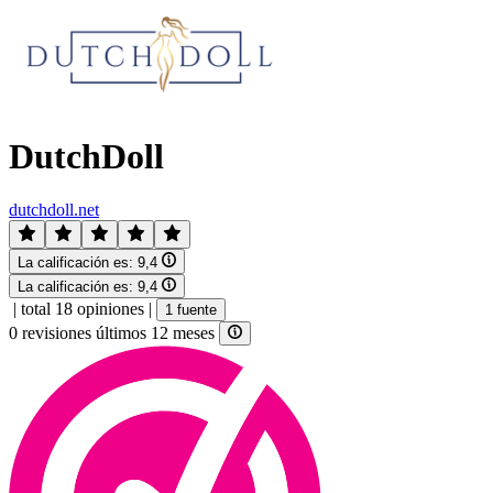
DutchDoll
dutchdoll.net
La calificación es:
9,4
La calificación es:
9,4
|
total 18 opiniones
|
1 fuente
0 revisiones últimos 12 meses