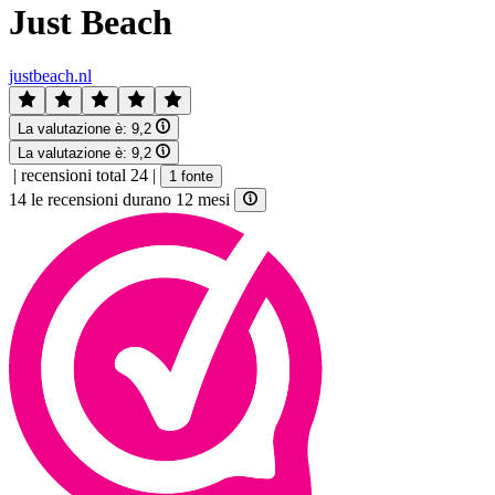
Just Beach
justbeach.nl
La valutazione è:
9,2
La valutazione è:
9,2
|
recensioni total 24
|
1 fonte
14 le recensioni durano 12 mesi