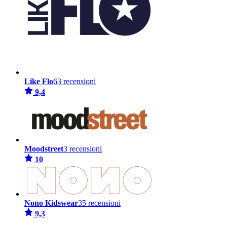
Like Flo
63 recensioni
9,4
Moodstreet
3 recensioni
10
Nono Kidswear
35 recensioni
9,3