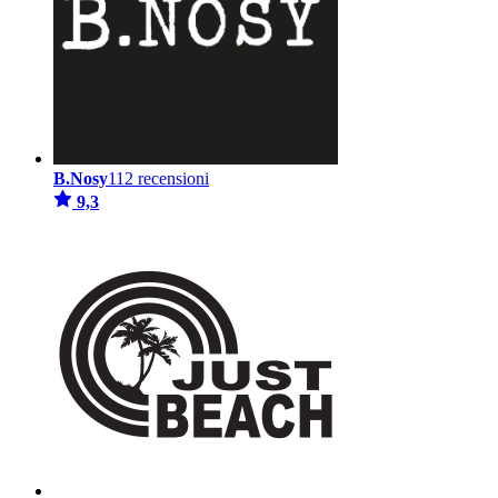
B.Nosy
112 recensioni
9,3