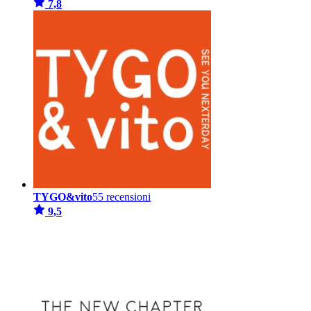
7,8
TYGO&vito
55 recensioni
9,5