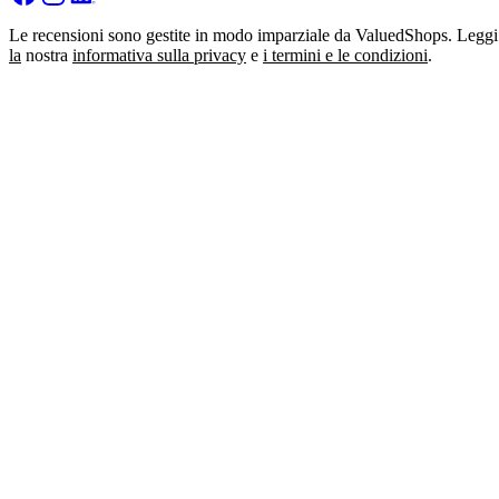
Le recensioni sono gestite in modo imparziale da ValuedShops. Leggi
la
nostra
informativa sulla privacy
e
i termini e le condizioni
.