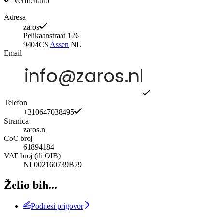
Verificirano
Adresa
zaros
Pelikaanstraat 126
9404CS
Assen
NL
Email
Telefon
+310647038495
Stranica
zaros.nl
CoC broj
61894184
VAT broj (ili OIB)
NL002160739B79
Želio bih...
Podnesi prigovor