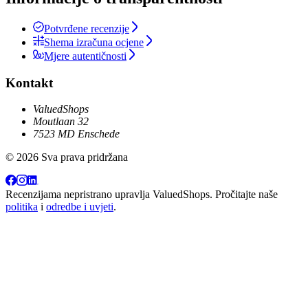
Potvrđene recenzije
Shema izračuna ocjene
Mjere autentičnosti
Kontakt
ValuedShops
Moutlaan 32
7523 MD Enschede
© 2026 Sva prava pridržana
Recenzijama nepristrano upravlja
ValuedShops
. Pročitajte naše
politika
i
odredbe i uvjeti
.