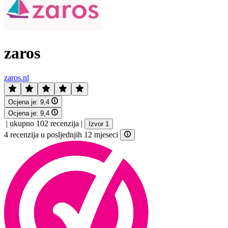
zaros
zaros.nl
Ocjena je:
9,4
Ocjena je:
9,4
|
ukupno 102 recenzija
|
Izvor 1
4 recenzija u posljednjih 12 mjeseci