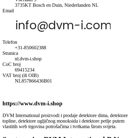
3735KT
Bosch en Duin, Niederlanden
NL
Email
Telefon
+31-850602388
Stranica
nl.dvm-i.shop
CoC broj
69415234
VAT broj (ili OIB)
NL857866436B01
https://www.dvm-i.shop
DVM International proizvodi i prodaje detektore dima, detektore
topline, detektore ugljičnog monoksida i detektore petlje putem
vlastitih web trgovina potrošačima i tvrtkama širom svijeta.