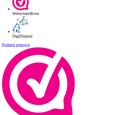
WebwinkelKeur
DigiDispuut
Podnesi prigovor