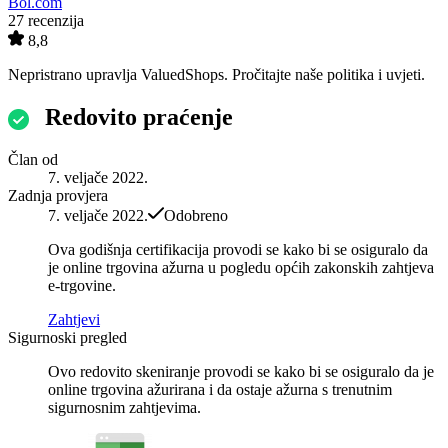
Bol.com
27 recenzija
8,8
Nepristrano upravlja
ValuedShops
. Pročitajte naše
politika
i
uvjeti
.
Redovito praćenje
Član od
7. veljače 2022.
Zadnja provjera
7. veljače 2022.
Odobreno
Ova godišnja certifikacija provodi se kako bi se osiguralo da
je online trgovina ažurna u pogledu općih zakonskih zahtjeva
e-trgovine.
Zahtjevi
Sigurnoski pregled
Ovo redovito skeniranje provodi se kako bi se osiguralo da je
online trgovina ažurirana i da ostaje ažurna s trenutnim
sigurnosnim zahtjevima.