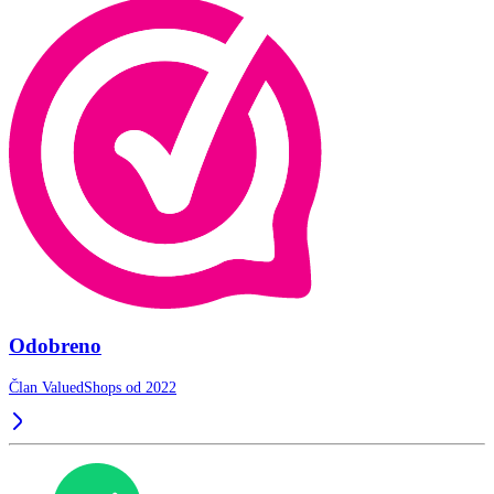
Odobreno
Član ValuedShops od 2022