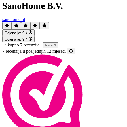
SanoHome B.V.
sanohome.nl
Ocjena je:
9,4
Ocjena je:
9,4
|
ukupno 7 recenzija
|
Izvor 1
7 recenzija u posljednjih 12 mjeseci