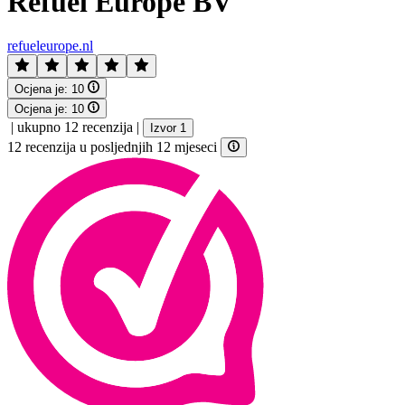
Refuel Europe BV
refueleurope.nl
Ocjena je:
10
Ocjena je:
10
|
ukupno 12 recenzija
|
Izvor 1
12 recenzija u posljednjih 12 mjeseci