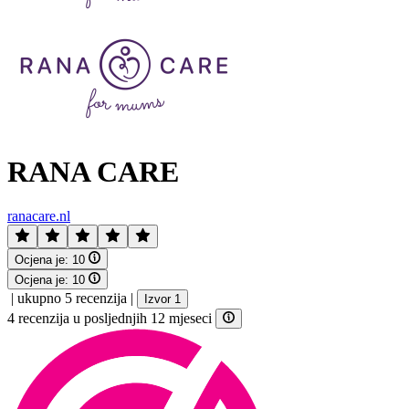
RANA CARE
ranacare.nl
Ocjena je:
10
Ocjena je:
10
|
ukupno 5 recenzija
|
Izvor 1
4 recenzija u posljednjih 12 mjeseci