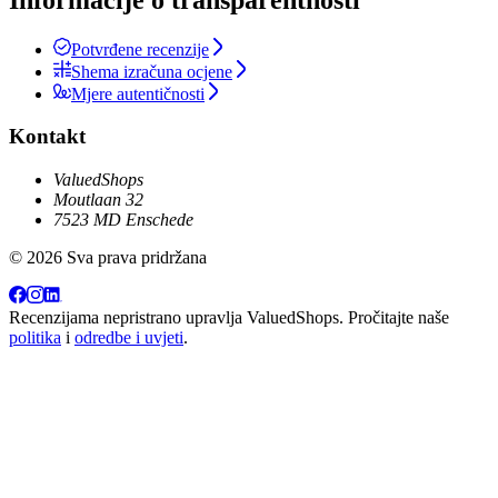
Potvrđene recenzije
Shema izračuna ocjene
Mjere autentičnosti
Kontakt
ValuedShops
Moutlaan 32
7523 MD Enschede
© 2026 Sva prava pridržana
Recenzijama nepristrano upravlja
ValuedShops
. Pročitajte naše
politika
i
odredbe i uvjeti
.