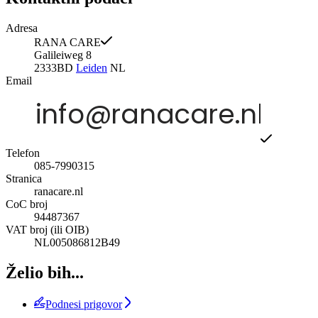
Adresa
RANA CARE
Galileiweg 8
2333BD
Leiden
NL
Email
Telefon
085-7990315
Stranica
ranacare.nl
CoC broj
94487367
VAT broj (ili OIB)
NL005086812B49
Želio bih...
Podnesi prigovor