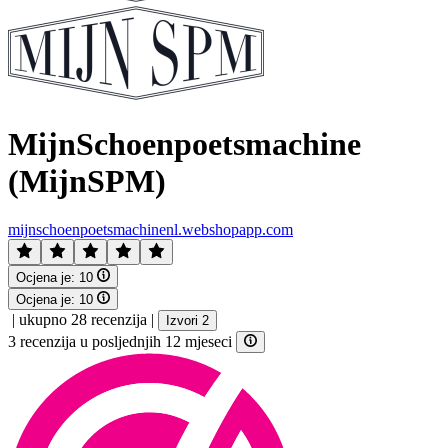
MijnSchoenpoetsmachine
(MijnSPM)
mijnschoenpoetsmachinenl.webshopapp.com
Ocjena je:
10
Ocjena je:
10
|
ukupno 28 recenzija
|
Izvori 2
3 recenzija u posljednjih 12 mjeseci