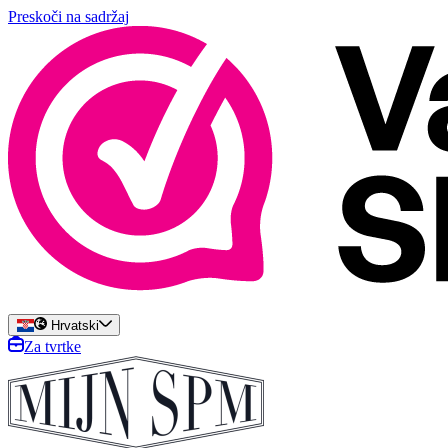
Preskoči na sadržaj
Hrvatski
Za tvrtke