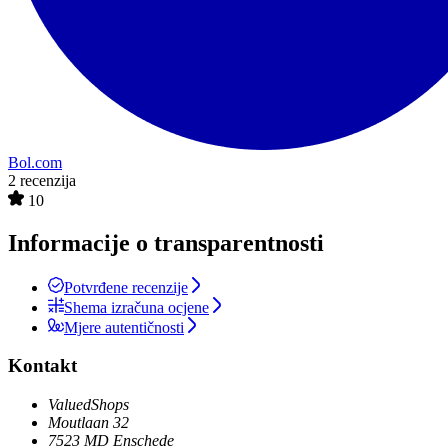
Bol.com
2 recenzija
10
Informacije o transparentnosti
Potvrđene recenzije
Shema izračuna ocjene
Mjere autentičnosti
Kontakt
ValuedShops
Moutlaan 32
7523 MD Enschede