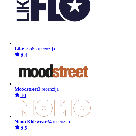
Like Flo
63 recenzija
9,4
Moodstreet
3 recenzija
10
Nono Kidswear
34 recenzija
9,5