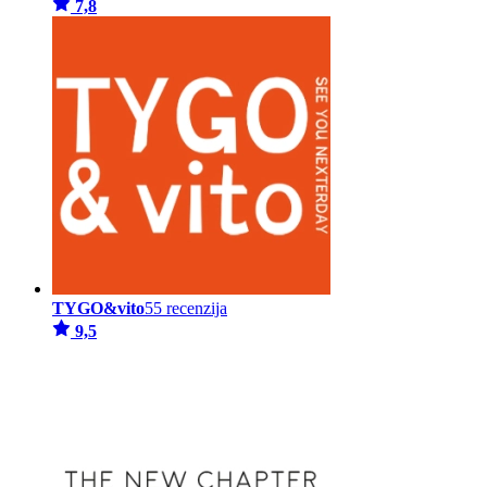
7,8
TYGO&vito
55 recenzija
9,5