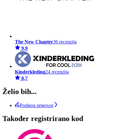
The New Chapter
36 recenzija
9,9
Kinderkleding
24 recenzija
8,7
Želio bih...
Podnesi prigovor
Također registrirano kod