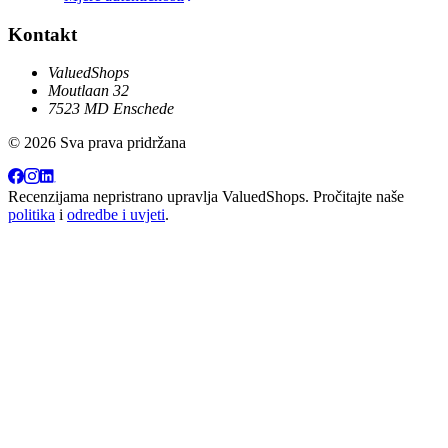
Kontakt
ValuedShops
Moutlaan 32
7523 MD Enschede
© 2026 Sva prava pridržana
Recenzijama nepristrano upravlja
ValuedShops
. Pročitajte naše
politika
i
odredbe i uvjeti
.