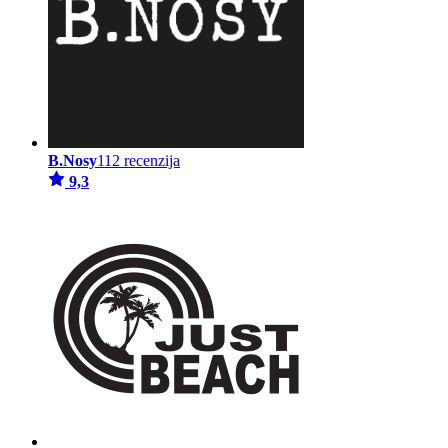
B.Nosy
112 recenzija
9,3