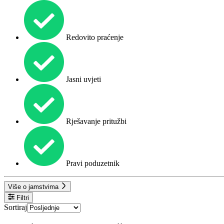
Redovito praćenje
Jasni uvjeti
Rješavanje pritužbi
Pravi poduzetnik
Više o jamstvima
Filtri
Sortiraj