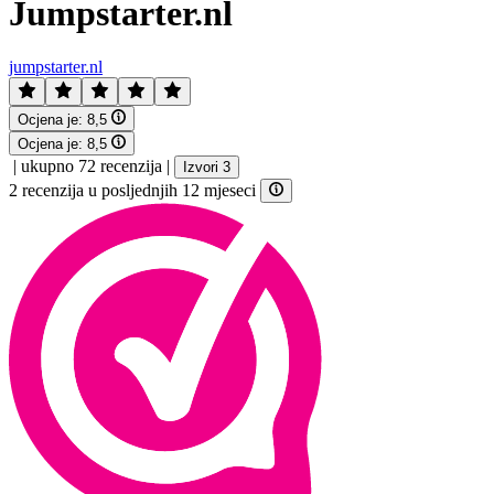
Jumpstarter.nl
jumpstarter.nl
Ocjena je:
8,5
Ocjena je:
8,5
|
ukupno 72 recenzija
|
Izvori 3
2 recenzija u posljednjih 12 mjeseci