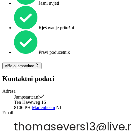
Jasni uvjeti
Rješavanje pritužbi
Pravi poduzetnik
Više o jamstvima
Kontaktni podaci
Adresa
Jumpstarter.nl
Ten Haveweg 16
8106 PH
Marienheem
NL
Email