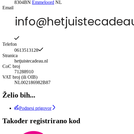
8304BN
Emmeloord
NL
Email
Telefon
0613513128
Stranica
hetjuistecadeau.nl
CoC broj
71288910
VAT broj (ili OIB)
NL002186982B87
Želio bih...
Podnesi prigovor
Također registrirano kod