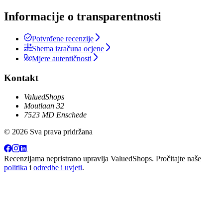
Informacije o transparentnosti
Potvrđene recenzije
Shema izračuna ocjene
Mjere autentičnosti
Kontakt
ValuedShops
Moutlaan 32
7523 MD Enschede
© 2026 Sva prava pridržana
Recenzijama nepristrano upravlja
ValuedShops
. Pročitajte naše
politika
i
odredbe i uvjeti
.