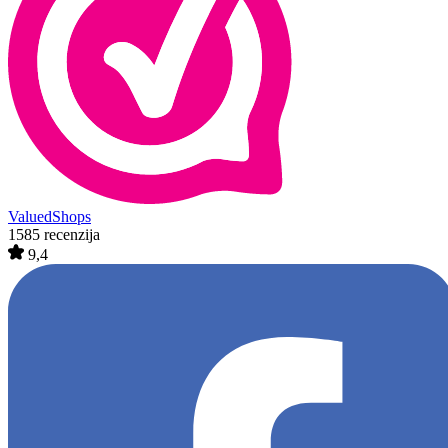
ValuedShops
1585 recenzija
9,4