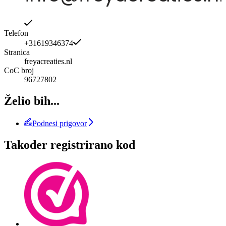
Telefon
+31619346374
Stranica
freyacreaties.nl
CoC broj
96727802
Želio bih...
Podnesi prigovor
Također registrirano kod