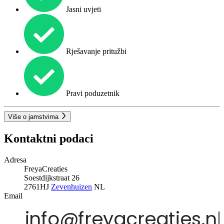
Jasni uvjeti
Rješavanje pritužbi
Pravi poduzetnik
Više o jamstvima
Kontaktni podaci
Adresa
FreyaCreaties
Soestdijkstraat 26
2761HJ
Zevenhuizen
NL
Email