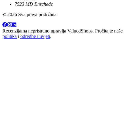
7523 MD Enschede
© 2026 Sva prava pridržana
Recenzijama nepristrano upravlja
ValuedShops
. Pročitajte naše
politika
i
odredbe i uvjeti
.