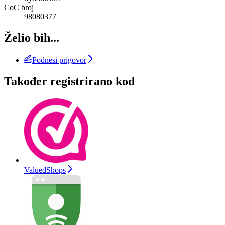
CoC broj
98080377
Želio bih...
Podnesi prigovor
Također registrirano kod
ValuedShops