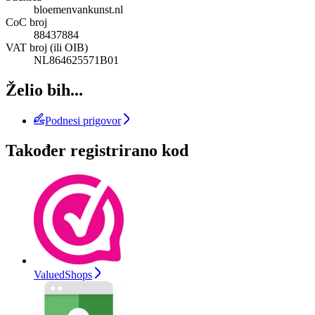
bloemenvankunst.nl
CoC broj
88437884
VAT broj (ili OIB)
NL864625571B01
Želio bih...
Podnesi prigovor
Također registrirano kod
ValuedShops