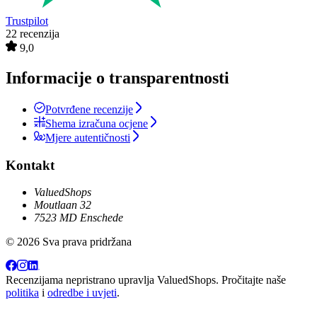
Trustpilot
22 recenzija
9,0
Informacije o transparentnosti
Potvrđene recenzije
Shema izračuna ocjene
Mjere autentičnosti
Kontakt
ValuedShops
Moutlaan 32
7523 MD Enschede
© 2026 Sva prava pridržana
Recenzijama nepristrano upravlja
ValuedShops
. Pročitajte naše
politika
i
odredbe i uvjeti
.