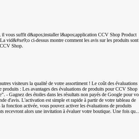
re, il vous suffit d&apos;installer l&apos;application CCV Shop Product
de CCV Shop.
tres visiteurs la qualité de votre assortiment ! Le coût des évaluations
 pour CCV Shop :
le". - Gagnez des étoiles dans les résultats non payés de Google pour vo
de d'avis. L'activation est simple et rapide à partir de votre tableau de
 la fonction activée, vous pouvez activer les évaluations de produits
recevront alors une invitation à évaluer votre boutique. Une fois qu'il
 que les invitations sont envoyées avec l'option de laisser un avis sur le
t reconnaissables à l'icône d'un panier d'achat gris. Ajoutez des codes
chaque produit un code GTIN unique, les programmes de recherche tels
 barres à 8 ou 13 chiffres - JAN | Japanese Article Numbering | Code à