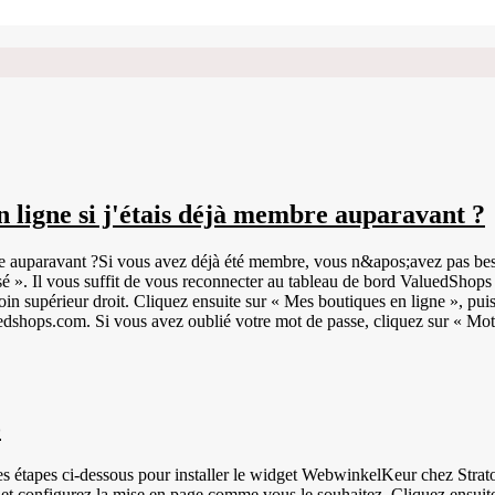
 ligne si j'étais déjà membre auparavant ?
re auparavant ?Si vous avez déjà été membre, vous n&apos;avez pas besoi
 ». Il vous suffit de vous reconnecter au tableau de bord ValuedShops
oin supérieur droit. Cliquez ensuite sur « Mes boutiques en ligne », pu
uedshops.com. Si vous avez oublié votre mot de passe, cliquez sur « Mot
o
r le widget WebwinkelKeur chez Strato. Connectez-vous à votre tableau de bord WebwinkelKeur. Cliquez 
' et configurez la mise en page comme vous le souhaitez. Cliquez ensui