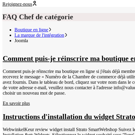
Rejoignez-nous
FAQ Chef de catégorie
Boutique en ligne
La marque de l'intégration
Joomla
Comment puis-je réinscrire ma boutique en
Comment puis-je réinscrire ma boutique en ligne si j'étais déjà memb
recevrez le message « Numéro de la Chambre de commerce déjà utilisé
avez fournis. Dans le tableau de bord, cliquez sur votre nom dans le c
de votre adresse e-mail, veuillez nous contacter à l'adresse info@val
choisir un nouveau mot de passe.
En savoir plus
Instructions d'installation du widget Strat
WebwinkelKeur review widget install Strato SmartWebshop Suivez les étapes ci-dessous pour installe
Installation &gt; Widgets. Sélectionnez le widget souhaité sous 'Type