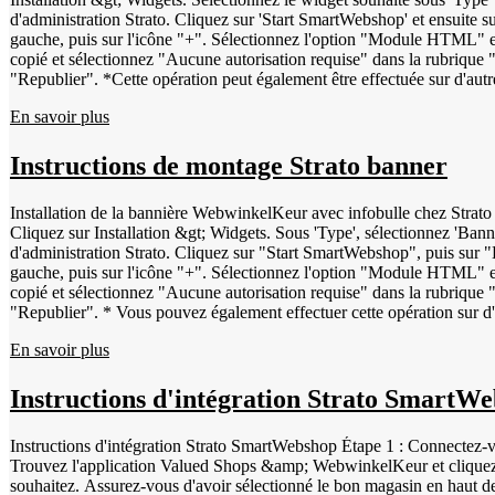
d'administration Strato. Cliquez sur 'Start SmartWebshop' et ensuite su
gauche, puis sur l'icône "+". Sélectionnez l'option "Module HTML" 
copié et sélectionnez "Aucune autorisation requise" dans la rubrique "
"Republier". *Cette opération peut également être effectuée sur d'autre
En savoir plus
Instructions de montage Strato banner
Installation de la bannière WebwinkelKeur avec infobulle chez Strato Suivez les étapes ci-des
Cliquez sur Installation &gt; Widgets. Sous 'Type', sélectionnez 'Bann
d'administration Strato. Cliquez sur "Start SmartWebshop", puis sur "E
gauche, puis sur l'icône "+". Sélectionnez l'option "Module HTML" e
copié et sélectionnez "Aucune autorisation requise" dans la rubrique "
"Republier". * Vous pouvez également effectuer cette opération sur d'a
En savoir plus
Instructions d'intégration Strato SmartW
Instructions d'intégration Strato SmartWebshop Étape 1 : Connectez-v
Trouvez l'application Valued Shops &amp; WebwinkelKeur et cliquez de
souhaitez. Assurez-vous d'avoir sélectionné le bon magasin en haut d