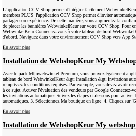
barres à 8 ou 13 chiffres - UPC | Code universel des produits | Code à
Numéro à 14 chiffres Vous pouvez ajouter ces codes dans CCV Shop e
L'application CCV Shop permet d'intégrer facilement WebwinkelKeur da
Métadonnées. Cliquez sur le bouton ci-dessous pour activer les évalua
membres PLUS, l'application CCV Shop permet d'inviter automatiqueme
partager son expérience. De cette manière, vous augmentez la confian
de placer les bannières WebwinkelKeur sur votre CCV Shop. Pour en 
WebwinkelKeur Connectez-vous à votre tableau de bord WebwinkelKeur. Ensuite, connectez-vous à votre boutique CCV Shop. Si vous utilisez encore l'ancienne application WebwinkelKeur, supprimez-la
d'abord. Naviguez dans votre environnement CCV Shop vers App St
pas l'ancienne application, passez à l'étape 4. Naviguez vers l'App Store &gt; recherchez l'application "WebwinkelKeur" et cliquez sur Installer &gt; Suivant et sélectionnez votre boutique en haut. Configurez
En savoir plus
l'application selon vos préférences. Vous pouvez notamment déterminer
passation ou l'envoi de la commande. Vous pouvez également activer la b
n'y a pas de conflits avec d'autres codes (JavaScript) dans votre bou
Installation de WebshopKeur My Webs
Avec le pack Mijnwebwinkel Premium, vous pouvez également appli
tableau de bord WebwinkelKeur &gt; Installation &gt; Invitations autom
remplissez les conditions requises. Par exemple, vous devez avoir recu
à ce sujet. Activer l'évaluation des vendeurs par Google Connectez-
les invitations automatiques Suivez les étapes ci-dessous pour active
automatiques. 3. Sélectionnez Ma boutique en ligne. 4. Cliquez sur '
(voir l'étape 7 pour le créer). 7. Connectez-vous à votre tableau de
En savoir plus
Token". 11. Pour le partenaire, sélectionnez 'WebwinkelKeur' et cliq
'Mijnwebwinkel API token'. 14. Dans 'Waiting time for invitation (days)
Installation de WebshopKeur My websho