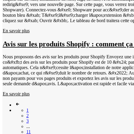
&gt; en bas vous trouverez le champ pour le GTIN/EAN. Augmentez la 
redirig&#xe9; vers une nouvelle page. Sur cette page, vous verrez tro
notre part afin d'utiliser les avis pour Google Shopping.
Shopware). Connectez-vous &#xe0; Shopware pour acc&#xe9;der au ba
bouton bleu &#xab; T&#xe9;l&#xe9;charger l&apos;extension &#xbb;. 
cliquez sur &#xab; Ouvrir &#xbb;. Le tableau de bord traitera cette
d&#xe9;sactiv&#xe9; &#xbb;. Cliquez sur les trois points dans la de
En savoir plus
activez le plug-in en cliquant sur le curseur &#xe0; c&#xf4;t&#xe9
sur les trois points et s&#xe9;lectionnez l&apos;option &#xab; Con
dans votre tableau de bord WebwinkelKeur sous &#xab; Installation 
Avis sur les produits Shopify : comment ç
l&apos;option &#xab; Int&#xe9;gration Javascript &#xbb; pour affich
Activez les invitations automatiques en cochant &#xab; Activer les 
Nous proposons des avis sur les produits pour Shopify Envoyez une in
l&apos;invitation. Choisissez une valeur qui correspond &#xe0; votr
co&#xfb;t des avis sur les produits pour Shopify est de 10 &#x24; par 
souhait&#xe9;. Si vous choisissez &#xab; Langue du client &#xbb;, la langue du client sera d&#xe9;tect&
automatiques. Cela n&#xe9;cessite l&apos;installation de notre appli
enti&#xe8;rement install&#xe9; dans votre boutique en ligne Shopware 
d&apos;achat, ce qui r&#xe9;duit le nombre de retours. &#x2022; A
commande.
non payants pour vos pages produits et exportez les avis sur les prod
seule demande d&apos;avis. L&apos;activation est rapide et facile via votre tableau de bord. Acc&#xe9;dez &#xe0; &#xab; Avis &#xbb; et passez &#xe0; &#xab; Avis sur les produits &#xbb;. Cliquez ensuite sur
&#xab; Param&#xe8;tres &#xbb; et activez le service. Une fois la fon
En savoir plus
application Shopify. Vous pouvez y cocher la case &#xab; Avis sur l
tiers, cocher &#xe9;galement la case &#xab; Synchronisation des avis
recevront une invitation &#xe0; &#xe9;valuer votre boutique en lig
1
produits. Pour v&#xe9;rifier que tout est correctement configur&#xe9;
2
bord WWK &gt; Invitations. Les invitations envoy&#xe9;es avec la po
3
pouvez d&#xe9;couvrir comment afficher les avis sur les produits su
...
les &#xe9;toiles jaunes dans les r&#xe9;sultats de recherche organi
11
autres. En attribuant &#xe0; chaque produit un code GTIN unique, les