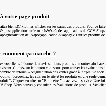
 à votre page produit
haitez bien s&#xfb;r les afficher sur les pages des produits. Pour ce fai
#xe9; des applications de CCV Shop. La vid&#xe9;o ci-dessus montre comment les avis sur les produits sont
pos;installation de l&apos;application d&apos;avis sur les produits 
: comment ça marche ?
os clients à donner leur avis sur leurs produits et montrez ainsi aux au
on ci-dessous pour activer les évaluations de produits : Les avantages des évaluations de produits
le nombre de retours. - Augmentation des ventes grâce à la "preuve socia
ping. - Recueillez les avis sur le site et les produits en une seule deman
oduits". Cliquez ensuite sur "Paramètres" et activez le service. Une fois
Shop. Vous pouvez y consulter les évaluations de produits. Vos clients 
lement leurs produits. Pour vérifier que tout est correctement configuré et
nvitations envoyées avec l'option de laisser un avis sur un produit son
tinguer facilement les produits les uns des autres. En attribuant à 
ents types de codes GTIN : - EAN | European Article Numbering | Code à