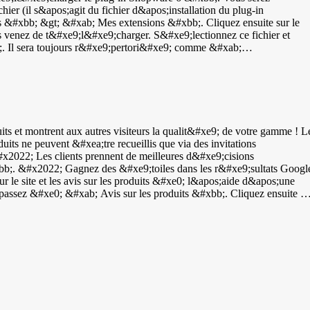
solutions d'évaluation et de GTIN ! Vous recevrez un flux Google de
ier (il s&apos;agit du fichier d&apos;installation du plug-in
 &#xbb; &gt; &#xab; Mes extensions &#xbb;. Cliquez ensuite sur le
 venez de t&#xe9;l&#xe9;charger. S&#xe9;lectionnez ce fichier et
b;. Il sera toujours r&#xe9;pertori&#xe9; comme &#xab;
&#xe8;s le message indiquant que l&apos;installation a r&#xe9;ussi,
 activ&#xe9;, vous devez encore le configurer. Cliquez &#xe0; nouvea
aisir l&apos;ID WebwinkelKeur et la cl&#xe9; API. Vous les trouverez
s les champs correspondants dans Shopware. Facultatif : activez
#xe9;filer jusqu&apos;&#xe0; la section &#xab; Invitations &#xbb;.
lai entre la finalisation d&apos;une commande et l&apos;envoi de
ts et montrent aux autres visiteurs la qualit&#xe9; de votre gamme ! L
essaire). S&#xe9;lectionnez &#xe9;galement le param&#xe8;tre de langu
uits ne peuvent &#xea;tre recueillis que via des invitations
&#x2022; Les clients prennent de meilleures d&#xe9;cisions
tomatiquement des invitations &#xe0; laisser un avis apr&#xe8;s leur
bb;. &#x2022; Gagnez des &#xe9;toiles dans les r&#xe9;sultats Googl
r le site et les avis sur les produits &#xe0; l&apos;aide d&apos;une
oduits dans Shopify en vous rendant dans les param&#xe8;tres de notre
&apos;avis sur les produits par l&apos;interm&#xe9;diaire d&apos;un
es sur les pages du catalogue. &#xc0; partir de maintenant, vos client
ront &#xe9;galement la possibilit&#xe9; d&apos;&#xe9;valuer vos
laisser un avis sur un produit, connectez-vous &#xe0; votre tableau de
&#xe0; l&apos;ic&#xf4;ne grise repr&#xe9;sentant un panier. Vous
lement appliqu&#xe9; automatiquement afin que vous puissiez revendique
 Number, permet de distinguer facilement les produits les uns des
produits. Il existe diff&#xe9;rents types de codes GTIN : &#x2022;