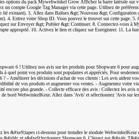
 options du pack Mywebwinkel Grow Afficher la barre latérale sur vot
réez un compte Google Tag Manager via cette page. Utilisez de préfére
ur lié existant). 3. Allez dans Balises &gt; Nouveau &gt; Configuration d
. 4. Entrez votre Shop ID. Vous pouvez le trouver sur cette page. 5. C
 Cliquez sur Envoyer &gt; Publier &gt; Continuer. 8. Connectez-vous à 
 approprié. 10. Activez le lien et cliquez sur Enregistrer. 11. La barre
près avoir placé la
tez-vous à votre tableau de bord WebwinkelKeur &gt; Installation &gt; W
 de bord MyWebstore &gt; Paramètres &gt; Conception &gt; Mise en page. 
 pouvez revoir les étapes : Votre navigateur ne prend pas en charge la balise vidéo. Installer le widget
utiliser Google Tag Manager. Vous ne voulez pas (encore) l'utiliser ? 
ique en ligne Outre la barre latérale et les widgets, vous pouvez égale
pware 6 ! Utilisez nos avis sur les produits pour Shopware 6 pour augmen
tionnez la bannière souhaitée et changez le type en PNG. 4. Cliquez avec
els à quel point vos produits sont populaires et appréciés. Pour seulemen
es &gt; Design &gt; Images. 6. Naviguez ensuite vers Paramètres &gt; 
 - Améliorer les décisions d'achat de vos clients : Les avis aident vos cl
en (qui se trouve dans le code de la bannière). 9. Cliquez sur Appliquer
édibilité de vos produits et augmenter vos ventes. - Augmentez votre visi
vidéo.
é encore plus grande. - Collecte efficace des avis : Collectez les avis su
activez "Évaluations de produits". Vos clients recevront désormais des in
 de bord WebwinkelKeur &gt; Invitations que tout est correctement config
es codes GTIN uniques à chaque produit : - EAN (European Article Numbe
3 chiffres - UPC (code universel des produits) : code à barres à 12 chif
4 chiffres Ajoutez simplement ces codes dans votre tableau de bord Sho
ues &#xbb; et s&#xe9;lectionnez Shopware 6. Cliquez sur &#xab; T&#