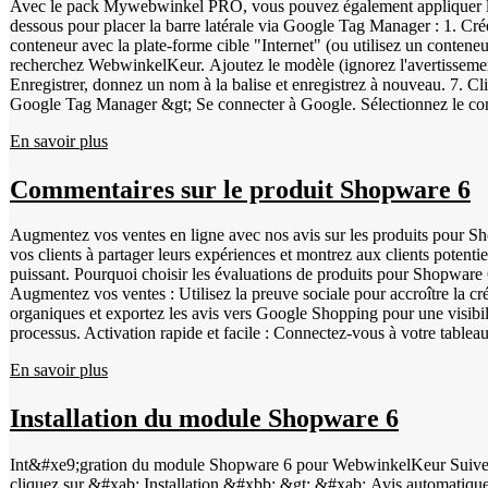
Avec le pack Mywebwinkel PRO, vous pouvez également appliquer les
dessous pour placer la barre latérale via Google Tag Manager : 1. C
conteneur avec la plate-forme cible "Internet" (ou utilisez un contene
recherchez WebwinkelKeur. Ajoutez le modèle (ignorez l'avertissement)
Enregistrer, donnez un nom à la balise et enregistrez à nouveau. 7.
Google Tag Manager &gt; Se connecter à Google. Sélectionnez le compte
pouvez ajuster les paramètres de la barre latérale à partir du tableau de bord. Votre navigateur ne prend pas en charge la balise vidéo. Placez également le widget pour afficher vos commentaires A
En savoir plus
barre latérale, vous pouvez également installer le widget : 1. Connec
l'onglet BBCode et copiez le code. 4. Connectez-vous à votre tableau
BBCode en tant que texte et cliquez sur Appliquer. 7. Cliquez sur Enregistrer. Dans la vidéo ci-dessous, vous
Commentaires sur le produit Shopware 6
WebwinkelKeur sans Google Tag Manager Nous recommandons de toujours 
nous la déconseillons fortement. Afficher des bannières sur votre bout
Augmentez vos ventes en ligne avec nos avis sur les produits pour Sho
WebwinkelKeur. 2. Naviguez vers Installation &gt; Bannières. 3. Sélec
vos clients à partager leurs expériences et montrez aux clients potenti
enregistrez. 5. Téléchargez l'image dans My Web Store &gt; Paramètr
puissant. Pourquoi choisir les évaluations de produits pour Shopware 6 ?
l'emplacement souhaité. 8. Sélectionnez l'image et ajoutez l'URL du li
Augmentez vos ventes : Utilisez la preuve sociale pour accroître la cr
étapes ci-dessus : Votre navigateur ne prend pas en charge la balise 
organiques et exportez les avis vers Google Shopping pour une visibilit
processus. Activation rapide et facile : Connectez-vous à votre tableau de bord WebwinkelKeur. Allez dans 'Avis' et sélectionnez 'Avis sur les produits'. Cliquez sur 'Paramètres' et activez le service. Après
l'activation : Connectez-vous à votre tableau de bord Shopware. Allez dans 'Extensions' &gt; 'Mes extensions'. Accédez aux paramètres de l'application Shopware en cliquant sur les trois points situés derrière
En savoir plus
l'extension, puis sur "Configurer". Descendez jusqu'à "Invitations" et 
peuvent également évaluer leurs produits. Vérifiez dans votre tableau
reconnaissables à l'icône grise du panier d'achat. Augmentez votre visibilité avec les codes GTIN : Utilisez le GTIN (Global Trade Item Number) pour différencier facilement vos produits et augmenter votre
Installation du module Shopware 6
visibilité dans les moteurs de recherche tels que Google. Ajoutez d
Numbering) : code à barres à 8 ou 13 chiffres : Code à barres à 8 ou 1
Int&#xe9;gration du module Shopware 6 pour WebwinkelKeur Suivez les &#xe9;tapes ci-dessous pour installer le module WebwinkelKeur dans Shopware 6 : Connectez-vous au tableau de bord WebwinkelKeur,
Numéro à 13 chiffres - IFT-14 (Interleaved Two of Five) : Numéro à 1
cliquez sur &#xab; Installation &#xbb; &gt; &#xab; Avis automatiq