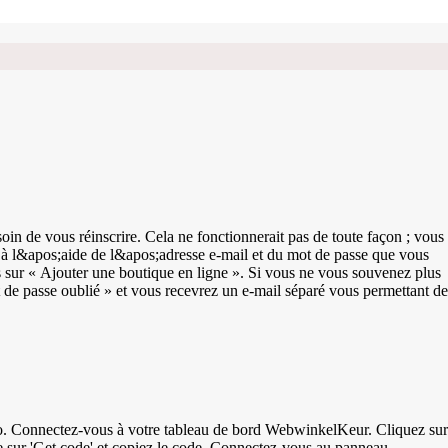
n de vous réinscrire. Cela ne fonctionnerait pas de toute façon ; vous
 à l&apos;aide de l&apos;adresse e-mail et du mot de passe que vous
is sur « Ajouter une boutique en ligne ». Si vous ne vous souvenez plus
 de passe oublié » et vous recevrez un e-mail séparé vous permettant de
sur
te sur 'Get code' et copiez le code. Connectez-vous au panneau