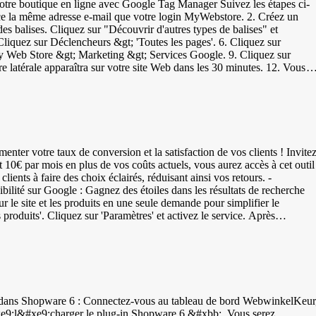
re boutique en ligne avec Google Tag Manager Suivez les étapes ci-
nce la même adresse e-mail que votre login MyWebstore. 2. Créez un
es balises. Cliquez sur "Découvrir d'autres types de balises" et
liquez sur Déclencheurs &gt; 'Toutes les pages'. 6. Cliquez sur
My Web Store &gt; Marketing &gt; Services Google. 9. Cliquez sur
 latérale apparaîtra sur votre site Web dans les 30 minutes. 12. Vous
idgets. 2. Configurez la disposition du widget. 3. En bas, cliquez sur
5. Faites glisser un élément Texte à l'endroit souhaité. 6. Collez le
Alors il y a une alternative, mais elle a des capacités limitées et
ment placer des bannières : 1. Connectez-vous à votre tableau de bord
ter votre taux de conversion et la satisfaction de vos clients ! Invite
 le bouton droit de la souris &gt; Enregistrer l'image sous... et
t 10€ par mois en plus de vos coûts actuels, vous aurez accès à cet outil
Conception &gt; Mise en page. 7. Faites glisser un élément Image à
ients à faire des choix éclairés, réduisant ainsi vos retours. -
, puis sur Enregistrer. Dans la vidéo ci-dessous, vous pouvez voir les
bilité sur Google : Gagnez des étoiles dans les résultats de recherche
r le site et les produits en une seule demande pour simplifier le
vitations à évaluer votre boutique en ligne. Après leur évaluation, ils
uré et que les invitations sont envoyées. Les invitations sont
ring) : Code-barres à 8 ou 13 chiffres - JAN (Japanese Article
fres - ISBN (Numérotation internationale normalisée des livres) :
pware sous 'Catalogues' &gt; 'Produits' &gt; sélectionnez un produit
xe9;l&#xe9;charger le plug-in Shopware 6 &#xbb;. Vous serez