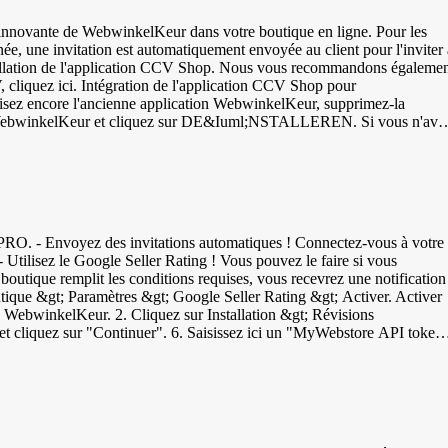
 livre | Numéro à 13 chiffres - IFT-14 | Interleaved Two of Five |
 &gt; Gérer les produits &gt; Sélectionner le produit &gt;
e innovante de WebwinkelKeur dans votre boutique en ligne. Pour les
, une invitation est automatiquement envoyée au client pour l'inviter 
nstallation de l'application CCV Shop. Nous vous recommandons égaleme
cliquez ici. Intégration de l'application CCV Shop pour
on WebwinkelKeur et cliquez sur DE&Iuml;NSTALLEREN. Si vous n'ave
e deuxième commande et si les invitations sont envoyées après la
tez votre boutique en ligne bien après l'installation et vérifiez qu'il
ne correctement. Vérifiez dans votre tableau de bord WebwinkelKeur sous
placer le widget ou la bannière WebwinkelKeur. Pour ce faire, suivez les étapes suivantes.
. - Envoyez des invitations automatiques ! Connectez-vous à votre
- Utilisez le Google Seller Rating ! Vous pouvez le faire si vous
boutique remplit les conditions requises, vous recevrez une notification
tique &gt; Paramètres &gt; Google Seller Rating &gt; Activer. Activer
rd WebwinkelKeur. 2. Cliquez sur Installation &gt; Révisions
 et cliquez sur "Continuer". 6. Saisissez ici un "MyWebstore API token
 &amp; Modules' &gt; 'Apps &amp; Integrations'. 10. Cliquez sur "Add
3. Collez ce code dans votre tableau de bord WebwinkelKeur sous
intégration est maintenant établie et les invitations sont automatiquemen
 invitations créées peuvent être consultées sur cette page. Explication de la vidéo Votre navigateur ne prend pas en charge la balise vidéo.