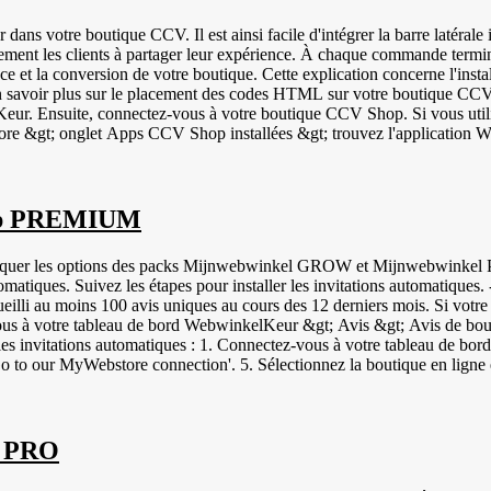
 barres à 12 chiffres - ISBN | Numérotation internationale normalisée du
n vous connectant à votre tableau de bord CCV Shop &gt; Mes produits
ns votre boutique CCV. Il est ainsi facile d'intégrer la barre latéral
tions de produits :
nt les clients à partager leur expérience. À chaque commande terminée
ce et la conversion de votre boutique. Cette explication concerne l'i
savoir plus sur le placement des codes HTML sur votre boutique CCV, 
ore &gt; onglet Apps CCV Shop installées &gt; trouvez l'applicati
 si les clients reçoivent à nouveau une invitation lorsqu'ils passent un
arre latérale WebwinkelKeur et le service d'évaluation des produits. Tes
tique en ligne. Passez une commande test et vérifiez que tout fonction
hop PREMIUM
"Revues &gt; Invitations" si les invitations sont envoyées correctement. Facultatif : vous pouvez également 
quer les options des packs Mijnwebwinkel GROW et Mijnwebwinkel PRO
atiques. Suivez les étapes pour installer les invitations automatiques. 
eilli au moins 100 avis uniques au cours des 12 derniers mois. Si votre 
vous à votre tableau de bord WebwinkelKeur &gt; Avis &gt; Avis de bou
r les invitations automatiques : 1. Connectez-vous à votre tableau de bo
Go to our MyWebstore connection'. 5. Sélectionnez la boutique en ligne
 bord Mijnwebwinkel. 8. Cliquez sur 'Settings'. 9. Cliquez sur 'Add-ons
uez sur Enregistrer. 12. Cliquez sur "Show token" et copiez le code. 1
', entrez le temps d'attente souhaité. 15. Cliquez sur "Enregistrer". L'
créées dès qu'une commande est terminée. Les
p PRO