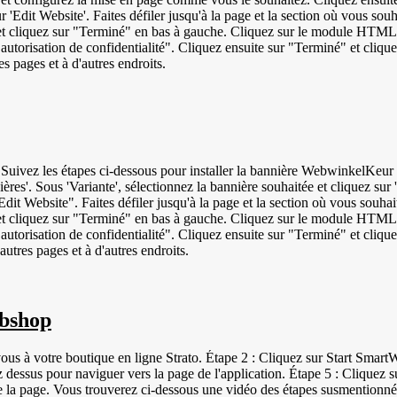
r 'Edit Website'. Faites défiler jusqu'à la page et la section où vous so
et cliquez sur "Terminé" en bas à gauche. Cliquez sur le module HTML 
autorisation de confidentialité". Cliquez ensuite sur "Terminé" et cliqu
s pages et à d'autres endroits.
sous pour installer la bannière WebwinkelKeur sur Strato. Connectez-vous à votre tableau de bord
ières'. Sous 'Variante', sélectionnez la bannière souhaitée et cliquez s
dit Website". Faites défiler jusqu'à la page et la section où vous souha
t cliquez sur "Terminé" en bas à gauche. Cliquez sur le module HTML 
autorisation de confidentialité". Cliquez ensuite sur "Terminé" et cliqu
utres pages et à d'autres endroits.
ebshop
ous à votre boutique en ligne Strato. Étape 2 : Cliquez sur Start Smart
ssus pour naviguer vers la page de l'application. Étape 5 : Cliquez sur
e la page. Vous trouverez ci-dessous une vidéo des étapes susmentionné