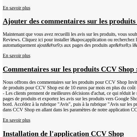
En savoir plus
Ajouter des commentaires sur les produits
Maintenant que vous avez recueilli les avis sur les produits, vous sou
Reviews. Cliquez ici pour installer l&apos;application ou recherchez l&apos;application sur le march&
automatiquement ajout&#xe9;s aux pages des produits apr&#xe8;s l&a
En savoir plus
Commentaires sur les produits CCV Shop 
Nous offrons des commentaires sur les produits pour CCV Shop Invitez v
de produits pour CCV Shop est de 10 euros par mois en plus du coût existant. Cliquez sur le bout
- Les clients prennent de meilleures décisions d'achat, ce qui réduit 
pages de produits et exportez les avis sur les produits vers Google Shop
bord. Accédez à la rubrique "Avis", puis à la rubrique "Avis sur les pr
dans CCV Shop en allant dans les paramètres de notre application CCV 
ont évalué votre boutique en ligne, ils ont la possibilité d'évaluer éga
En savoir plus
produit, connectez-vous à votre WWK Dashboard &gt; Invitations. Les i
GTIN pour Google : Le GTIN (Global Trade Item Number) permet de dis
que Google peuvent facilement trouver les produits. Il existe différ
Installation de l'application CCV Shop