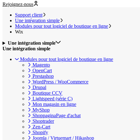
Rejoignez-nous
Support client
Une intégration simple
Modules pour tout logiciel de boutique en ligne
Wix
Une intégration simple
Une intégration simple
Modules pour tout logiciel de boutique en ligne
Magento
OpenCart
Prestashop
WordPress / WooCommerce
Drupal
Boutique CCV
Lightspeed (série C)
Mon magasin en ligne
MyShop
ShoppaginaPage d'achat
Shoptrader
Zen-Cart
Shopify
Joomla / Virtuemart / Hikashop