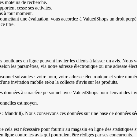
les moteurs de recherche.
pportent cesse ses activités.
ons à tout moment.
 soumettant une évaluation, vous accordez à ValuedShops un droit perpétue
e titre.
, les boutiques en ligne peuvent inviter les clients à laisser un avis. No
, selon les paramètres, via notre adresse électronique ou une adresse élec
 personnel suivantes : votre nom, votre adresse électronique et votre n
ne invitation mobile et/ou la collecte d'avis sur les produits.
des données à caractère personnel avec ValuedShops pour l'envoi des invi
sonnelles est moyen.
ire : Mandrill). Nous conservons ces données sur une base de données séc
cela est nécessaire pour fournir au magasin en ligne des statistiques s
n ligne contre les avis qui pourraient être rédigés par ses concurrents.