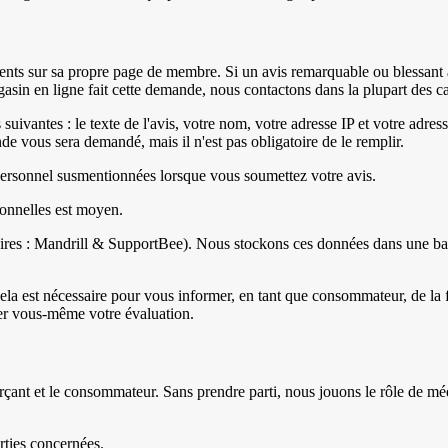
lients sur sa propre page de membre. Si un avis remarquable ou blessant
in en ligne fait cette demande, nous contactons dans la plupart des cas
s suivantes : le texte de l'avis, votre nom, votre adresse IP et votre adr
vous sera demandé, mais il n'est pas obligatoire de le remplir.
e personnel susmentionnées lorsque vous soumettez votre avis.
sonnelles est moyen.
aires : Mandrill & SupportBee). Nous stockons ces données dans une bas
a est nécessaire pour vous informer, en tant que consommateur, de la 
er vous-même votre évaluation.
nt et le consommateur. Sans prendre parti, nous jouons le rôle de médi
rties concernées.