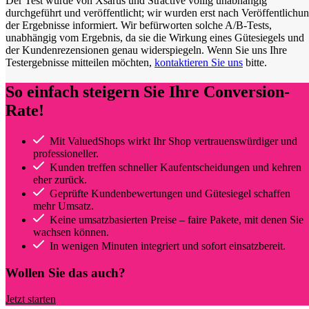
Der Test wurde von Xsarus und Stractive völlig unabhängig
durchgeführt und veröffentlicht; wir wurden erst nach Veröffentlichu
der Ergebnisse informiert. Wir befürworten solche A/B-Tests,
unabhängig vom Ergebnis, da sie die Wirkung eines Gütesiegels und
der Kundenrezensionen genau widerspiegeln. Wenn Sie uns Ihre
Testergebnisse mitteilen möchten,
kontaktieren Sie uns
bitte.
So einfach steigern Sie Ihre Conversion-
Rate!
Mit ValuedShops wirkt Ihr Shop vertrauenswürdiger und
professioneller.
Kunden treffen schneller Kaufentscheidungen und kehren
eher zurück.
Geprüfte Kundenbewertungen und Gütesiegel schaffen
mehr Umsatz.
Keine umsatzbasierten Preise – faire Pakete, mit denen Sie
wachsen können.
In wenigen Minuten integriert und sofort einsatzbereit.
Wollen Sie das auch?
Jetzt starten