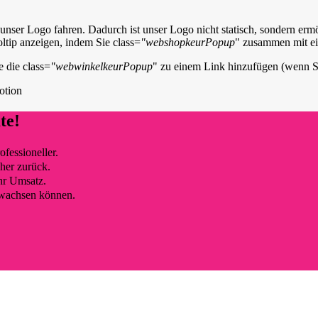
 unser Logo fahren. Dadurch ist unser Logo nicht statisch, sondern erm
ltip anzeigen, indem Sie class=
"webshopkeurPopup
" zusammen mit e
 die class=
"webwinkelkeurPopup
" zu einem Link hinzufügen (wenn Sie 
otion
te!
fessioneller.
her zurück.
hr Umsatz.
e wachsen können.