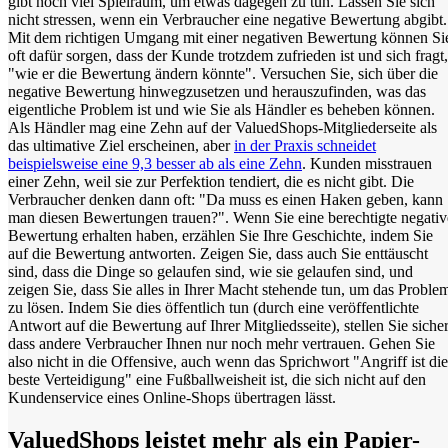
gibt noch viel Spielraum, um etwas dagegen zu tun. Lassen Sie sich
nicht stressen, wenn ein Verbraucher eine negative Bewertung abgibt.
Mit dem richtigen Umgang mit einer negativen Bewertung können Si
oft dafür sorgen, dass der Kunde trotzdem zufrieden ist und sich fragt,
"wie er die Bewertung ändern könnte". Versuchen Sie, sich über die
negative Bewertung hinwegzusetzen und herauszufinden, was das
eigentliche Problem ist und wie Sie als Händler es beheben können.
Als Händler mag eine Zehn auf der ValuedShops-Mitgliederseite als
das ultimative Ziel erscheinen, aber
in der Praxis schneidet
beispielsweise eine 9,3 besser ab als eine Zehn
. Kunden misstrauen
einer Zehn, weil sie zur Perfektion tendiert, die es nicht gibt. Die
Verbraucher denken dann oft: "Da muss es einen Haken geben, kann
man diesen Bewertungen trauen?". Wenn Sie eine berechtigte negativ
Bewertung erhalten haben, erzählen Sie Ihre Geschichte, indem Sie
auf die Bewertung antworten. Zeigen Sie, dass auch Sie enttäuscht
sind, dass die Dinge so gelaufen sind, wie sie gelaufen sind, und
zeigen Sie, dass Sie alles in Ihrer Macht stehende tun, um das Proble
zu lösen. Indem Sie dies öffentlich tun (durch eine veröffentlichte
Antwort auf die Bewertung auf Ihrer Mitgliedsseite), stellen Sie sicher
dass andere Verbraucher Ihnen nur noch mehr vertrauen. Gehen Sie
also nicht in die Offensive, auch wenn das Sprichwort "Angriff ist die
beste Verteidigung" eine Fußballweisheit ist, die sich nicht auf den
Kundenservice eines Online-Shops übertragen lässt.
ValuedShops leistet mehr als ein Papier-