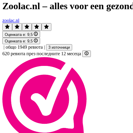
Zoolac.nl – alles voor een gezo
zoolac.nl
Оценката е:
9,5
Оценката е:
9,5
|
общо 1949 ревюта
|
3 източници
620 ревюта през последните 12 месеца