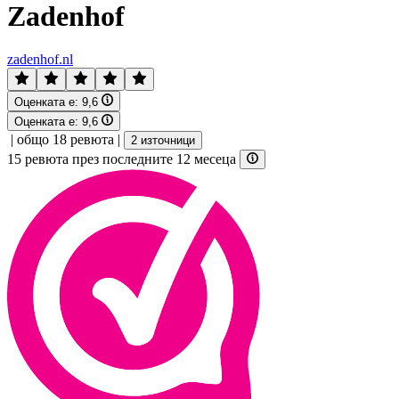
Zadenhof
zadenhof.nl
Оценката е:
9,6
Оценката е:
9,6
|
общо 18 ревюта
|
2 източници
15 ревюта през последните 12 месеца