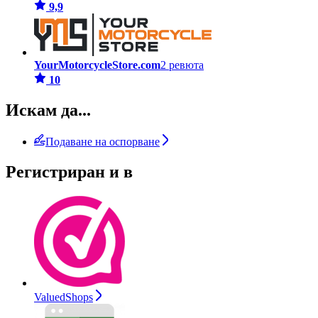
9,9
YourMotorcycleStore.com
2 ревюта
10
Искам да...
Подаване на оспорване
Регистриран и в
ValuedShops