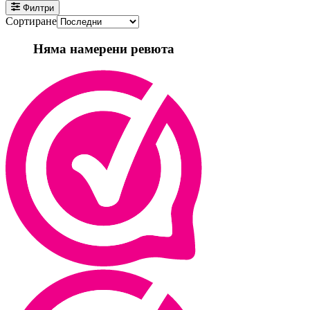
Филтри
Сортиране
Няма намерени ревюта