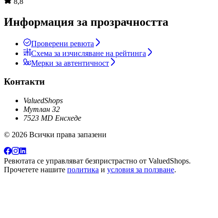
8,8
Информация за прозрачността
Проверени ревюта
Схема за изчисляване на рейтинга
Мерки за автентичност
Контакти
ValuedShops
Мутлан 32
7523 MD Енсхеде
© 2026 Всички права запазени
Ревютата се управляват безпристрастно от
ValuedShops
.
Прочетете нашите
политика
и
условия за ползване
.