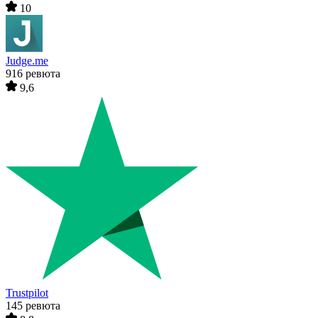
10
Judge.me
916 ревюта
9,6
Trustpilot
145 ревюта