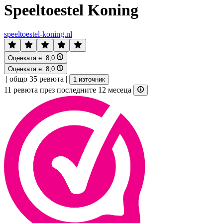
Speeltoestel Koning
speeltoestel-koning.nl
Оценката е:
8,0
Оценката е:
8,0
|
общо 35 ревюта
|
1 източник
11 ревюта през последните 12 месеца