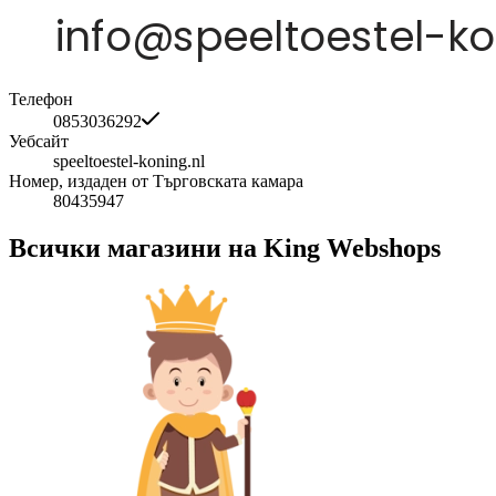
Телефон
0853036292
Уебсайт
speeltoestel-koning.nl
Номер, издаден от Търговската камара
80435947
Всички магазини на King Webshops