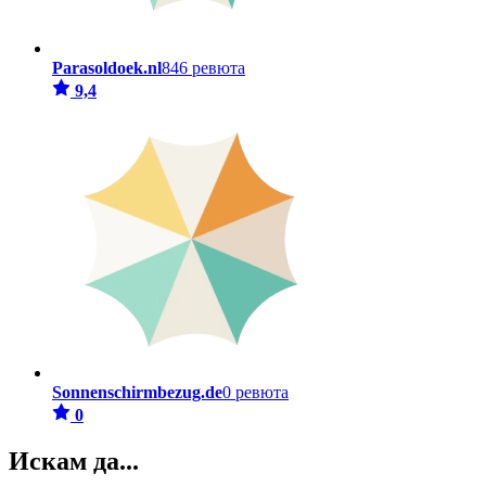
Parasoldoek.nl
846 ревюта
9,4
Sonnenschirmbezug.de
0 ревюта
0
Искам да...