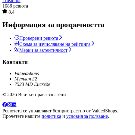
Trustpilot
1086 ревюта
8,4
Информация за прозрачността
Проверени ревюта
Схема за изчисляване на рейтинга
Мерки за автентичност
Контакти
ValuedShops
Мутлан 32
7523 MD Енсхеде
© 2026 Всички права запазени
Ревютата се управляват безпристрастно от
ValuedShops
.
Прочетете нашите
политика
и
условия за ползване
.