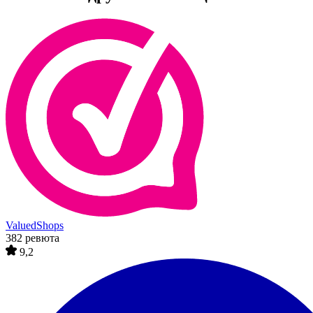
ValuedShops
382 ревюта
9,2