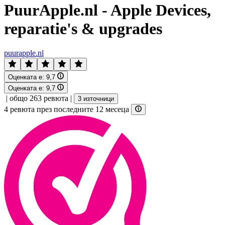
PuurApple.nl - Apple Devices,
reparatie's & upgrades
puurapple.nl
Оценката е:
9,7
Оценката е:
9,7
|
общо 263 ревюта
|
3 източници
4 ревюта през последните 12 месеца