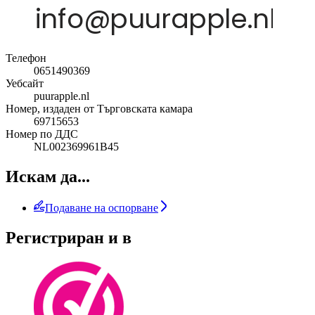
Телефон
0651490369
Уебсайт
puurapple.nl
Номер, издаден от Търговската камара
69715653
Номер по ДДС
NL002369961B45
Искам да...
Подаване на оспорване
Регистриран и в