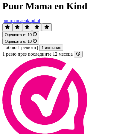
Puur Mama en Kind
puurmamaenkind.nl
Оценката е:
10
Оценката е:
10
|
общо 1 ревюта
|
1 източник
1 ревю през последните 12 месеца