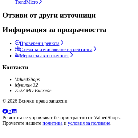
TrendMicro
Отзиви от други източници
Информация за прозрачността
Проверени ревюта
Схема за изчисляване на рейтинга
Мерки за автентичност
Контакти
ValuedShops
Мутлан 32
7523 MD Енсхеде
© 2026 Всички права запазени
Ревютата се управляват безпристрастно от
ValuedShops
.
Прочетете нашите
политика
и
условия за ползване
.