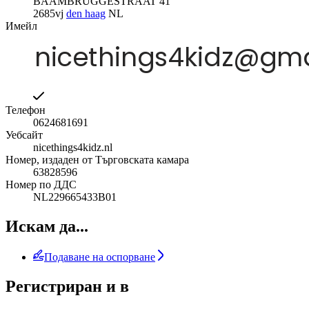
BAAMBRUGGESTRAAT 41
2685vj
den haag
NL
Имейл
Телефон
0624681691
Уебсайт
nicethings4kidz.nl
Номер, издаден от Търговската камара
63828596
Номер по ДДС
NL229665433B01
Искам да...
Подаване на оспорване
Регистриран и в