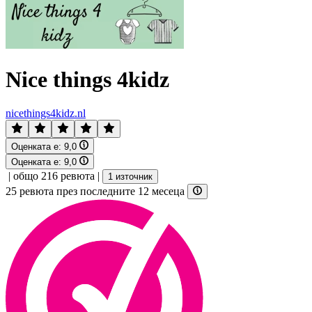
Nice things 4kidz
nicethings4kidz.nl
Оценката е:
9,0
Оценката е:
9,0
|
общо 216 ревюта
|
1 източник
25 ревюта през последните 12 месеца