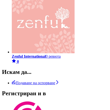
Zenful International
0 ревюта
0
Искам да...
Подаване на оспорване
Регистриран и в