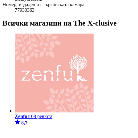
Номер, издаден от Търговската камара
77930363
Всички магазини на The X-clusive
Zenful
108 ревюта
8,7