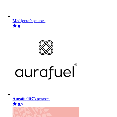
Mediyera
0 ревюта
0
Aurafuel®
73 ревюта
9,7