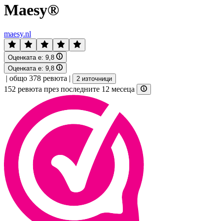
Maesy®
maesy.nl
Оценката е:
9,8
Оценката е:
9,8
|
общо 378 ревюта
|
2 източници
152 ревюта през последните 12 месеца