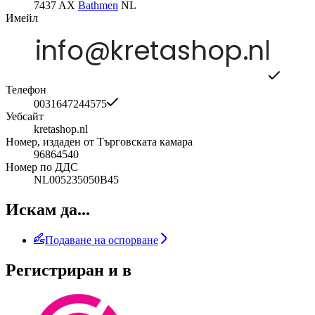
7437 AX
Bathmen
NL
Имейл
Телефон
0031647244575
Уебсайт
kretashop.nl
Номер, издаден от Търговската камара
96864540
Номер по ДДС
NL005235050B45
Искам да...
Подаване на оспорване
Регистриран и в