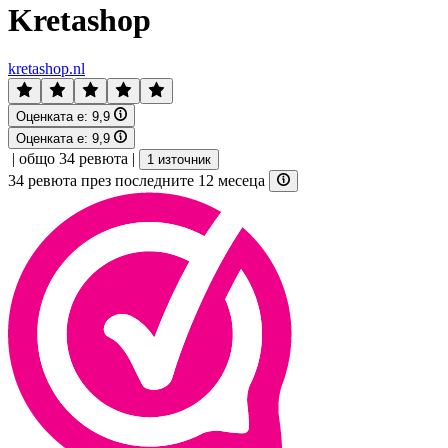
Kretashop
kretashop.nl
Оценката е:
9,9
Оценката е:
9,9
|
общо 34 ревюта
|
1 източник
34 ревюта през последните 12 месеца