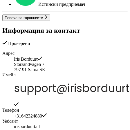
Истински предприемач
Повече за гаранциите
Информация за контакт
Проверени
Адрес
Iris Borduurt
Storsandvägen 7
797 91
Särna
SE
Имейл
Телефон
+31642324880
Уебсайт
irisborduurt.nl