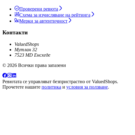
Проверени ревюта
Схема за изчисляване на рейтинга
Мерки за автентичност
Контакти
ValuedShops
Мутлан 32
7523 MD Енсхеде
© 2026 Всички права запазени
Ревютата се управляват безпристрастно от
ValuedShops
.
Прочетете нашите
политика
и
условия за ползване
.