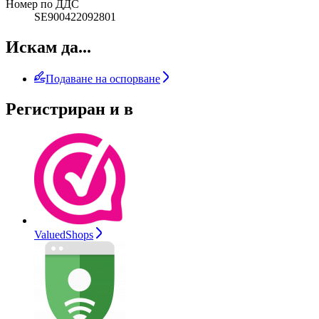
Номер по ДДС
SE900422092801
Искам да...
Подаване на оспорване
Регистриран и в
ValuedShops