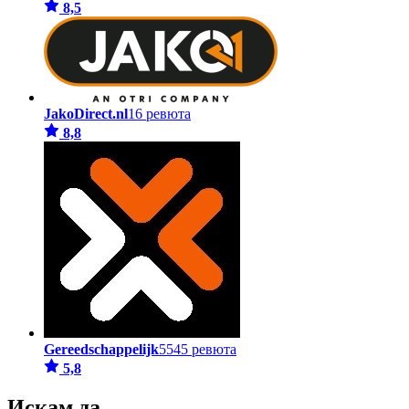
8,5
JakoDirect.nl
16 ревюта
8,8
Gereedschappelijk
5545 ревюта
5,8
Искам да...