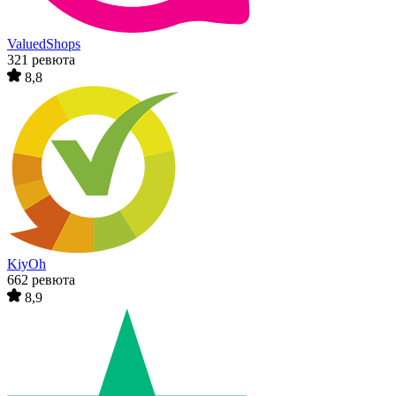
ValuedShops
321 ревюта
8,8
KiyOh
662 ревюта
8,9